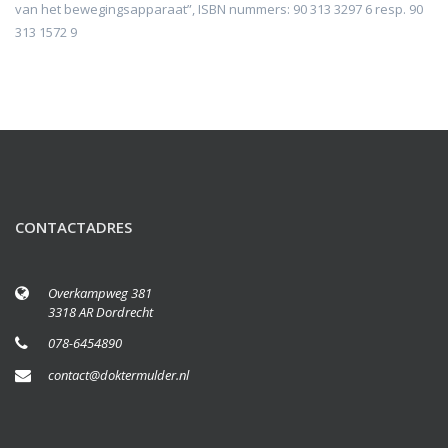
van het bewegingsapparaat”, ISBN nummers: 90 313 3297 6 resp. 90
313 1572 9
CONTACTADRES
Overkampweg 381
3318 AR Dordrecht
078-6454890
contact@doktermulder.nl